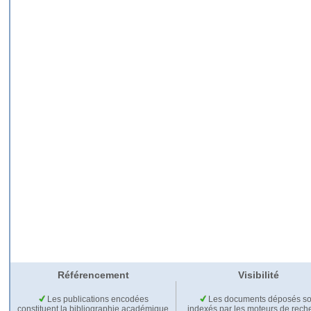
Référencement
Visibilité
Les publications encodées
Les documents déposés so
constituent la bibliographie académique
indexés par les moteurs de rech