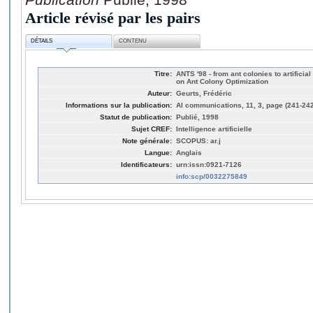
Article révisé par les pairs
DÉTAILS
CONTENU
Titre:
ANTS '98 - from ant colonies to artificia
on Ant Colony Optimization
Auteur:
Geurts, Frédéric
Informations sur la publication:
AI communications, 11, 3, page (241-242
Statut de publication:
Publié, 1998
Sujet CREF:
Intelligence artificielle
Note générale:
SCOPUS: ar.j
Langue:
Anglais
Identificateurs:
urn:issn:0921-7126
info:scp/0032275849