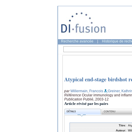
Recherche avancée
|
Historique de rec
Atypical end-stage birdshot 
par
Willermain, Francois
;Greiner, Kathri
Référence
Ocular immunology and inflamm
Publication
Publié, 2003-12
Article révisé par les pairs
DÉTAILS
CONTENU
Titre:
At
Auteur:
Wi