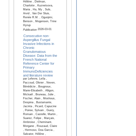
Hélène , Dielman,
Charlotte , Kuznetsova,
Maria , Ha, My , Suls,
Arvid , Van Der Sluis,
Renée R.M. , Ogunjimi,
Benson , Mogensen, Trine
Hyrup
2026-03-01
Publication
Consecutive non-
Aspergillus Fungal
Invasive Infections in
Chronic
Granulomatous
Disease: Data from the
French National
Reference Center for
Primary
ImmunoDeficiencies
and literature review
par Lefevre, Leïla ,
Paccoud, Olivier , Neven,
Bénédicte , Bougnoux,
Marie-Elisabeth , Alligon,
Mickaël , Bruneau, Julie ,
Fischer, Alain , Moshous,
Despina , Bustamante,
Jacinta , Picard, Capucine
, Poiree, Sylvain , Guery,
Romain , Castelle, Martin ,
Suarez, Felipe , Marçais,
Ambroise , Cheminant,
Morgane , Rouzaud, Claire
, Hermoso, Dea Garcia ,
Salvator, Hélène ,