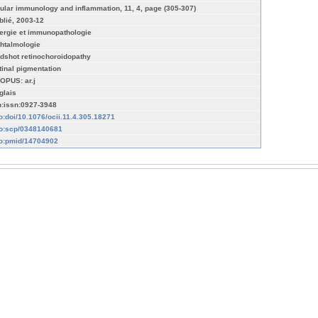
ular immunology and inflammation, 11, 4, page (305-307)
blié, 2003-12
lergie et immunopathologie
htalmologie
rdshot retinochoroidopathy
tinal pigmentation
OPUS: ar.j
glais
n:issn:0927-3948
fo:doi/10.1076/ocii.11.4.305.18271
fo:scp/0348140681
fo:pmid/14704902