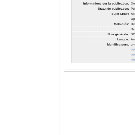
Informations sur la publication:
Oc
Statut de publication:
Pu
Sujet CREF:
Al
Op
Mots-clés:
Bi
Re
Note générale:
SC
Langue:
An
Identificateurs:
ur
in
in
in