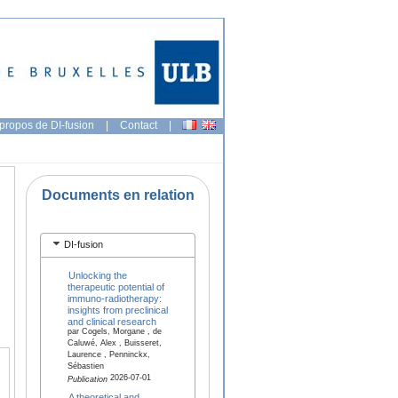
propos de DI-fusion
|
Contact
|
Documents en relation
DI-fusion
Unlocking the
therapeutic potential of
immuno-radiotherapy:
insights from preclinical
and clinical research
par Cogels, Morgane , de
Caluwé, Alex , Buisseret,
Laurence , Penninckx,
Sébastien
2026-07-01
Publication
A theoretical and