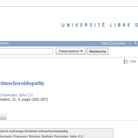
herche
Mon DI-fusion
|
À 
Passe-partout
Citer
retinochoroidopathy
n
;Forrester, John J.V.
ation, 11, 4, page (305-307)
ypical end-stage birdshot retinochoroidopathy
llermain, Francois; Greiner, Kathrin; Forrester, John J.V.