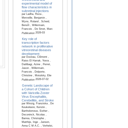
experimental model of
flow characteristics in
subretinal injections
par Ladha, Reza ,
Merveille, Benjamin ,
Wyns, Roland , Scheid,
Benoît , Willermain,
Francois , De Smet, Marc
2026-03
Publication
Key role of
transcription factors
network in proliferative
vitreoretinal diseases
development
par Duveau, Clément ,
Raiss El Harrak, Yosra ,
Datlibagi, Azine , Perret,
Jason , Willermain,
Francois , Delporte,
Christine , Motulsky, Elie
2026-07-02
Publication
Genetic Landscape of
a Cohort of Children
with Varicella Zoster
Virus Encephalitis,
Cerebellitis, and Stroke
par Winzig, Franziska , De
Keukeleere, Kerstin ,
Bartholomeus, Esther ,
Deconinck, Nicolas ,
Barrea, Christophe ,
Matthijs, Inge , Jansen,
Anna C M A.C. , Verhelst,