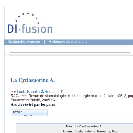
Recherche avancée
|
Historique de recherche
La Cyclosporine A.
par
Loeb, Isabelle
;Hermans, Paul
Référence
Revue de stomatologie et de chirurgie maxillo-faciale, 106, 2, p
Publication
Publié, 2005-04
Article révisé par les pairs
DÉTAILS
Titre:
La Cyclosporine A.
Auteur:
Loeb, Isabelle; Hermans, Paul