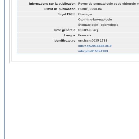
Informations sur la publication:
Revue de stomatologie et de chirurgie ma
Statut de publication:
Publié, 2005-04
Sujet CREF:
Chirurgie
Oto-rhino-laryngologie
Stomatologie - odontologie
Note générale:
SCOPUS: ar.j
Langue:
Français
Identificateurs:
urn:issn:0035-1768
info:scp/20144381819
info:pmid/15924103