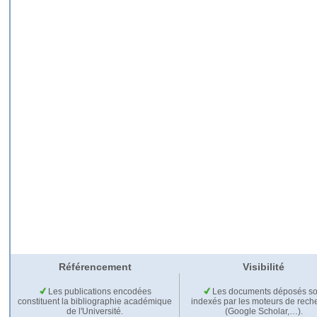
Référencement
Visibilité
Les publications encodées
Les documents déposés so
constituent la bibliographie académique
indexés par les moteurs de rech
de l'Université.
(Google Scholar,…).