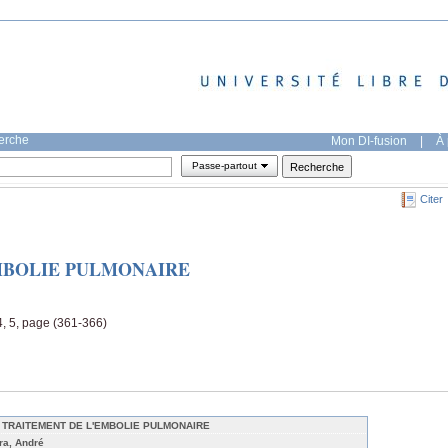
herche
Mon DI-fusion
|
À 
Passe-partout
Citer
MBOLIE PULMONAIRE
, 5, page (361-366)
 TRAITEMENT DE L'EMBOLIE PULMONAIRE
ira, André