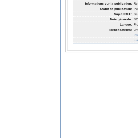
Informations sur la publication:
Re
Statut de publication:
Pu
Sujet CREF:
Sc
Note générale:
SC
Langue:
Fr
Identificateurs:
ur
in
in