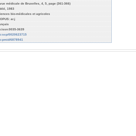
vue médicale de Bruxelles, 4, 5, page (361-366)
blié, 1983
iences bio-médicales et agricoles
OPUS: ar.j
ançais
n:issn:0035-3639
fo:scp/0020623715
fo:pmid/6878941