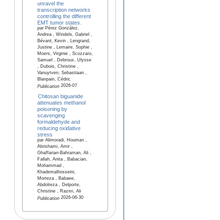
unravel the
transcription networks
controlling the different
EMT tumor states.
par Pérez González,
Andrea , Windels, Gabriel ,
Bévant, Kevin , Lengrand,
Justine , Lemaire, Sophie ,
Moers, Virginie , Scozzaro,
Samuel , Debroux, Ulysse
, Dubois, Christine ,
Vanuytven, Sebastiaan ,
Blanpain, Cédric
2026-07
Publication
Chitosan biguanide
attenuates methanol
poisoning by
scavenging
formaldehyde and
reducing oxidative
stress
par Alimoradi, Houman ,
Abrishami, Amir ,
Ghaffarian-Bahraman, Ali ,
Fallah, Anita , Babacian,
Mohammad ,
Khademalhosseini,
Morteza , Babaee,
Abdolreza , Delporte,
Christine , Razmi, Ali
2026-06-30
Publication