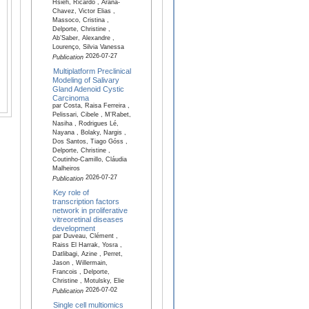
Hsieh, Ricardo , Arana-
Chavez, Victor Elias ,
Massoco, Cristina ,
Delporte, Christine ,
Ab’Saber, Alexandre ,
Lourenço, Silvia Vanessa
2026-07-27
Publication
Multiplatform Preclinical
Modeling of Salivary
Gland Adenoid Cystic
Carcinoma
par Costa, Raisa Ferreira ,
Pelissari, Cibele , M'Rabet,
Nasiha , Rodrigues Lé,
Nayana , Bolaky, Nargis ,
Dos Santos, Tiago Góss ,
Delporte, Christine ,
Coutinho-Camillo, Cláudia
Malheiros
2026-07-27
Publication
Key role of
transcription factors
network in proliferative
vitreoretinal diseases
development
par Duveau, Clément ,
Raiss El Harrak, Yosra ,
Datlibagi, Azine , Perret,
Jason , Willermain,
Francois , Delporte,
Christine , Motulsky, Elie
2026-07-02
Publication
Single cell multiomics