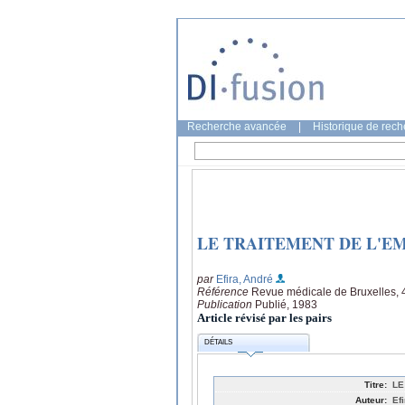
Recherche avancée
|
Historique de rec
LE TRAITEMENT DE L'E
par
Efira, André
Référence
Revue médicale de Bruxelles, 4
Publication
Publié, 1983
Article révisé par les pairs
DÉTAILS
Titre:
LE
Auteur:
Ef