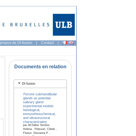
propos de DI-fusion
|
Contact
|
Documents en relation
DI-fusion
Porcine submandibular
glands as potential
salivary gland
experimental models:
histological,
immunohistochemical,
and ultrastructural
characterization
par Ab’Sáber Simões,
Helena , Pelissari, Cibele ,
Florezi, Giovanna P ,