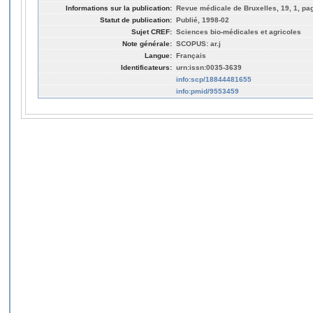
Informations sur la publication:
Revue médicale de Bruxelles, 19, 1, pa
Statut de publication:
Publié, 1998-02
Sujet CREF:
Sciences bio-médicales et agricoles
Note générale:
SCOPUS: ar.j
Langue:
Français
Identificateurs:
urn:issn:0035-3639
info:scp/18844481655
info:pmid/9553459