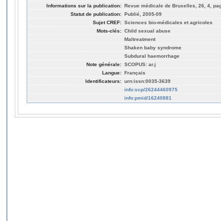
Informations sur la publication:
Revue médicale de Bruxelles, 26, 4, pa
Statut de publication:
Publié, 2005-09
Sujet CREF:
Sciences bio-médicales et agricoles
Mots-clés:
Child sexual abuse
Maltreatment
Shaken baby syndrome
Subdural haemorrhage
Note générale:
SCOPUS: ar.j
Langue:
Français
Identificateurs:
urn:issn:0035-3639
info:scp/26244460975
info:pmid/16240881