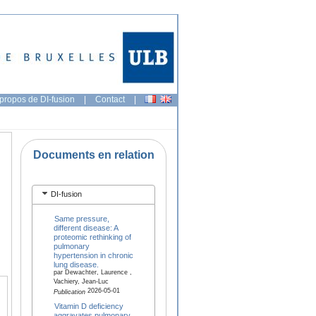
propos de DI-fusion
|
Contact
|
Documents en relation
DI-fusion
Same pressure,
different disease: A
proteomic rethinking of
pulmonary
hypertension in chronic
lung disease.
par Dewachter, Laurence ,
Vachiery, Jean-Luc
2026-05-01
Publication
Vitamin D deficiency
aggravates pulmonary