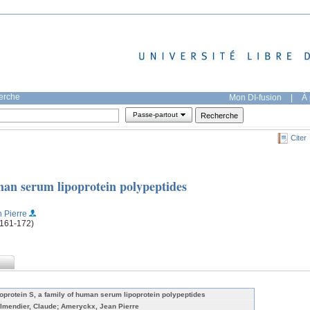
herche
Mon DI-fusion
|
À 
Passe-partout
Citer
man serum lipoprotein polypeptides
 Pierre
(161-172)
oprotein S, a family of human serum lipoprotein polypeptides
lmendier, Claude; Ameryckx, Jean Pierre