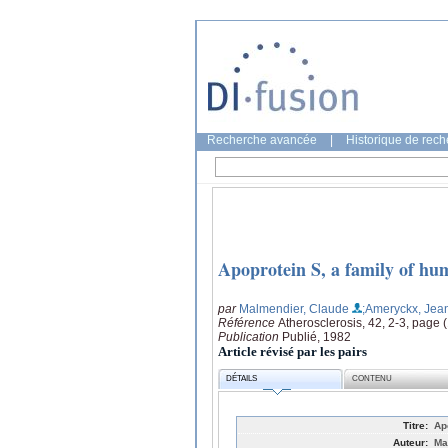
Recherche avancée
|
Historique de rec
Apoprotein S, a family of hu
par
Malmendier, Claude
;Ameryckx, Jean
Référence
Atherosclerosis, 42, 2-3, page 
Publication
Publié, 1982
Article révisé par les pairs
DÉTAILS
CONTENU
Titre:
Ap
Auteur:
Ma