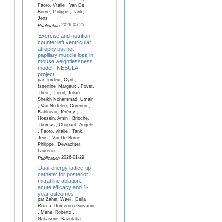
Faoro, Vitalie , Van De
Borne, Philippe , Tank,
Jens
2026-05-25
Publication
Exercise and nutrition
counter left ventricular
atrophy but not
papillary muscle loss in
mouse weightlessness
model - NEBULA
project
par Tordeur, Cyril ,
Issertine, Margaux , Fovet,
Theo , Theuil, Julian ,
Sheikh Mohammad, Umair
, Van Nuffelen, Corentin ,
Rabineau, Jérémy ,
Hossein, Amin , Brioche,
Thomas , Chopard, Angele
, Faoro, Vitalie , Tank,
Jens , Van De Borne,
Philippe , Dewachter,
Laurence
2026-01-29
Publication
Dual-energy lattice-tip
catheter for posterior
mitral line ablation:
acute efficacy and 1-
year outcomes
par Zaher, Wael , Della
Rocca, Domenico Giovanni
, Mené, Roberto ,
Nakasone, Kazutaka ,