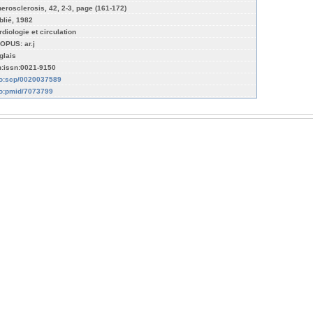
herosclerosis, 42, 2-3, page (161-172)
blié, 1982
rdiologie et circulation
OPUS: ar.j
glais
n:issn:0021-9150
fo:scp/0020037589
fo:pmid/7073799