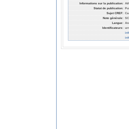
Informations sur la publication:
At
Statut de publication:
Pu
Sujet CREF:
Ca
Note générale:
SC
Langue:
An
Identificateurs:
ur
in
in