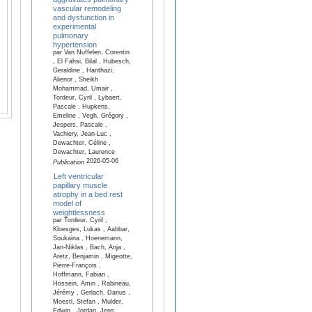
vascular remodeling
and dysfunction in
experimental
pulmonary
hypertension
par Van Nuffelen, Corentin
, El Fahsi, Bilal , Hubesch,
Geraldine , Hanthazi,
Alienor , Sheikh
Mohammad, Umair ,
Tordeur, Cyril , Lybaert,
Pascale , Hupkens,
Emeline , Vegh, Grégory ,
Jespers, Pascale ,
Vachiery, Jean-Luc ,
Dewachter, Céline ,
Dewachter, Laurence
2026-05-06
Publication
Left ventricular
papillary muscle
atrophy in a bed rest
model of
weightlessness
par Tordeur, Cyril ,
Kloesges, Lukas , Aabbar,
Soukaina , Hoenemann,
Jan-Niklas , Bach, Anja ,
Aretz, Benjamin , Migeotte,
Pierre-François ,
Hoffmann, Fabian ,
Hossein, Amin , Rabineau,
Jérémy , Gerlach, Darius ,
Moestl, Stefan , Mulder,
Edwin , Jordan, Jens ,