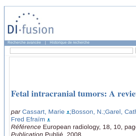
Recherche avancée
|
Historique de recherche
Fetal intracranial tumors: A revie
par
Cassart, Marie
;Bosson, N.
;Garel, Cat
Fred Efraïm
Référence
European radiology, 18, 10, pa
Publication
Publié, 2008