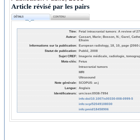
Article révisé par les pairs
DÉTAILS
CONTENU
Titre:
Fetal intracranial tumors: A review of 2
Auteur:
Cassart, Marie; Bosson, N.; Garel, Cathe
Efraïm
Informations sur la publication:
European radiology, 18, 10, page (2060-
Statut de publication:
Publié, 2008
Sujet CREF:
Imagerie médicale, radiologie, tomogra
Mots-clés:
Fetus
Intracranial tumors
MRI
Ultrasound
Note générale:
SCOPUS: ar.j
Langue:
Anglais
Identificateurs:
urn:issn:0938-7994
info:doi/10.1007/s00330-008-0999-5
info:scp/52049108030
info:pmid/18458906