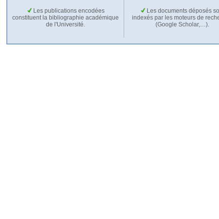
Les publications encodées
Les documents déposés so
constituent la bibliographie académique
indexés par les moteurs de rech
de l'Université.
(Google Scholar,…).