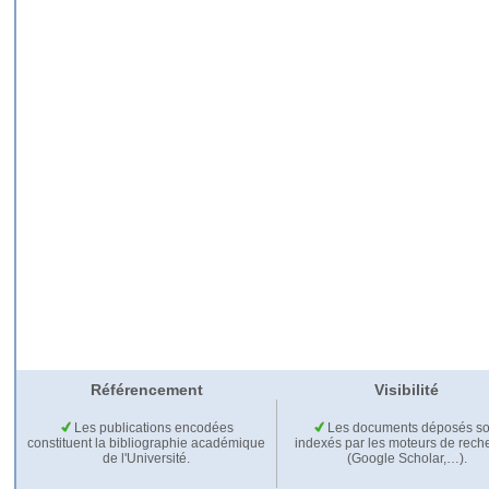
Référencement
Visibilité
Les publications encodées
Les documents déposés so
constituent la bibliographie académique
indexés par les moteurs de rech
de l'Université.
(Google Scholar,…).