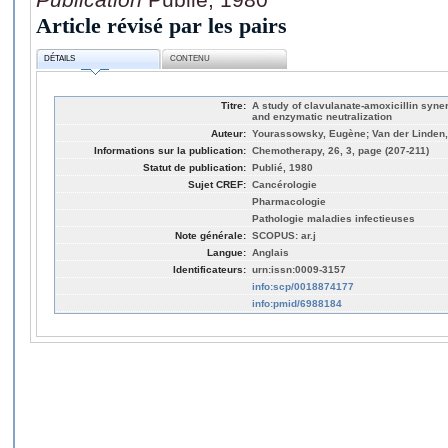
Article révisé par les pairs
DÉTAILS
CONTENU
Titre:
A study of clavulanate-amoxicillin syner
and enzymatic neutralization
Auteur:
Yourassowsky, Eugène; Van der Linden, 
Informations sur la publication:
Chemotherapy, 26, 3, page (207-211)
Statut de publication:
Publié, 1980
Sujet CREF:
Cancérologie
Pharmacologie
Pathologie maladies infectieuses
Note générale:
SCOPUS: ar.j
Langue:
Anglais
Identificateurs:
urn:issn:0009-3157
info:scp/0018874177
info:pmid/6988184