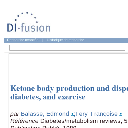
Recherche avancée
|
Historique de recherche
Ketone body production and disposa
diabetes, and exercise
par
Balasse, Edmond
;Fery, Françoise
Référence
Diabetes/metabolism reviews, 5
Publication
Publié, 1989