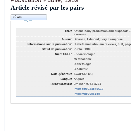
Article révisé par les pairs
DÉTAILS
Titre:
Ketone body production and disposal: Eff
exercise
Auteur:
Balasse, Edmond; Fery, Françoise
Informations sur la publication:
Diabetes/metabolism reviews, 5, 3, pag
Statut de publication:
Publié, 1989
Sujet CREF:
Endocrinologie
Métabolisme
Diabétologie
Biochimie
Note générale:
SCOPUS: re.j
Langue:
Anglais
Identificateurs:
urn:issn:0742-4221
info:scp/0024549618
info:pmid/2656155