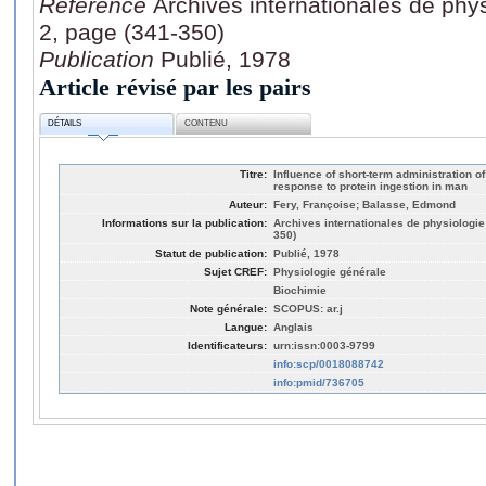
Référence
Archives internationales de phys
2, page (341-350)
Publication
Publié, 1978
Article révisé par les pairs
DÉTAILS
CONTENU
Titre:
Influence of short-term administration o
response to protein ingestion in man
Auteur:
Fery, Françoise; Balasse, Edmond
Informations sur la publication:
Archives internationales de physiologie 
350)
Statut de publication:
Publié, 1978
Sujet CREF:
Physiologie générale
Biochimie
Note générale:
SCOPUS: ar.j
Langue:
Anglais
Identificateurs:
urn:issn:0003-9799
info:scp/0018088742
info:pmid/736705