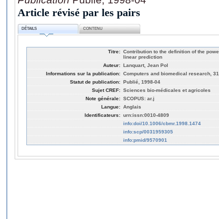
Article révisé par les pairs
DÉTAILS
CONTENU
Titre:
Contribution to the definition of the po
linear prediction
Auteur:
Lanquart, Jean Pol
Informations sur la publication:
Computers and biomedical research, 31,
Statut de publication:
Publié, 1998-04
Sujet CREF:
Sciences bio-médicales et agricoles
Note générale:
SCOPUS: ar.j
Langue:
Anglais
Identificateurs:
urn:issn:0010-4809
info:doi/10.1006/cbmr.1998.1474
info:scp/0031959305
info:pmid/9570901