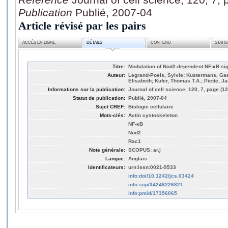
Publication
Publié, 2007-04
Article révisé par les pairs
ACCÈS EN LIGNE
DÉTAILS
CONTENU
STATI
Titre:
Modulation of Nod2-dependent NF-κB sig
Auteur:
Legrand-Poels, Sylvie; Kustermans, Gae
Elisabeth; Kufer, Thomas T.A.; Piette, J
Informations sur la publication:
Journal of cell science, 120, 7, page (1
Statut de publication:
Publié, 2007-04
Sujet CREF:
Biologie cellulaire
Mots-clés:
Actin cystoskeleton
NF-κB
Nod2
Rac1
Note générale:
SCOPUS: ar.j
Langue:
Anglais
Identificateurs:
urn:issn:0021-9533
info:doi/10.1242/jcs.03424
info:scp/34248226821
info:pmid/17356065