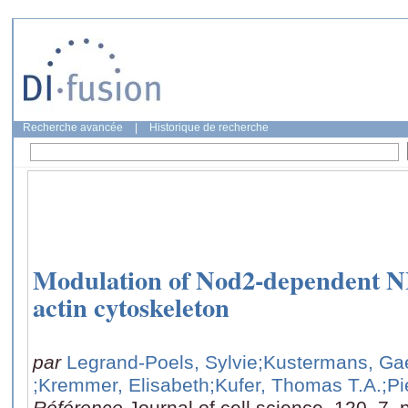
Recherche avancée
|
Historique de recherche
Modulation of Nod2-dependent NF
actin cytoskeleton
par
Legrand-Poels, Sylvie
;Kustermans, Gae
;Kremmer, Elisabeth
;Kufer, Thomas T.A.
;Pi
Référence
Journal of cell science, 120, 7,