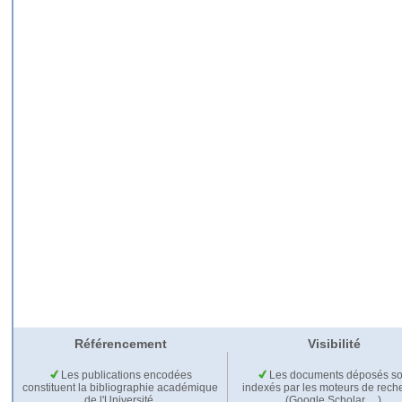
Référencement
Visibilité
Les publications encodées
Les documents déposés so
constituent la bibliographie académique
indexés par les moteurs de rech
de l'Université.
(Google Scholar,…).