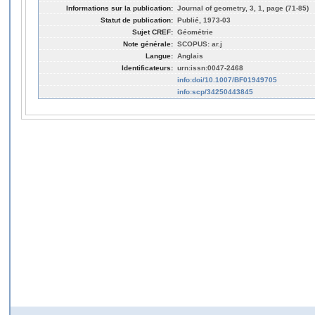
Informations sur la publication:
Journal of geometry, 3, 1, page (71-85)
Statut de publication:
Publié, 1973-03
Sujet CREF:
Géométrie
Note générale:
SCOPUS: ar.j
Langue:
Anglais
Identificateurs:
urn:issn:0047-2468
info:doi/10.1007/BF01949705
info:scp/34250443845