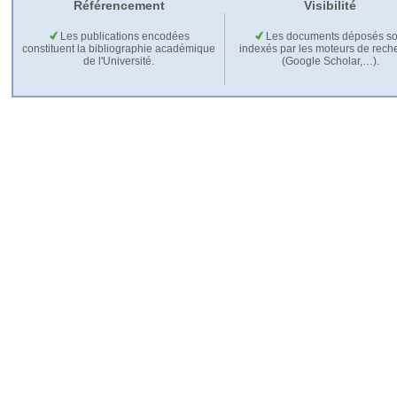
Référencement
Visibilité
Les publications encodées
Les documents déposés so
constituent la bibliographie académique
indexés par les moteurs de rech
de l'Université.
(Google Scholar,…).