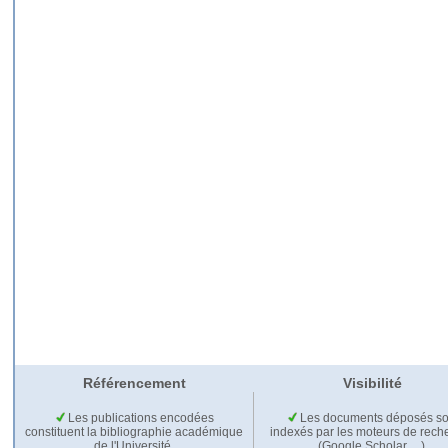
Référencement
Visibilité
Les publications encodées
Les documents déposés so
constituent la bibliographie académique
indexés par les moteurs de rech
de l'Université.
(Google Scholar,…).