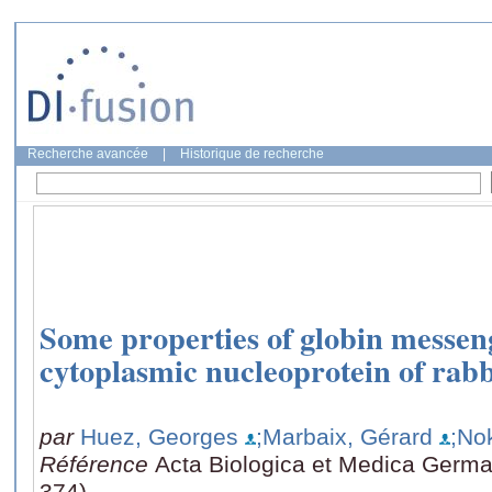
Recherche avancée
|
Historique de recherche
Some properties of globin messe
cytoplasmic nucleoprotein of rabb
par
Huez, Georges
;Marbaix, Gérard
;Nok
Référence
Acta Biologica et Medica German
374)