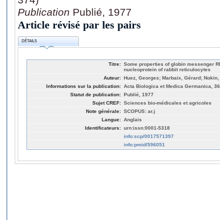
Publication
Publié, 1977
Article révisé par les pairs
DÉTAILS
Titre:
Some properties of globin messenger R
nucleoprotein of rabbit reticulocytes
Auteur:
Huez, Georges; Marbaix, Gérard; Nokin, P
Informations sur la publication:
Acta Biologica et Medica Germanica, 36,
Statut de publication:
Publié, 1977
Sujet CREF:
Sciences bio-médicales et agricoles
Note générale:
SCOPUS: ar.j
Langue:
Anglais
Identificateurs:
urn:issn:0001-5318
info:scp/0017571397
info:pmid/596051