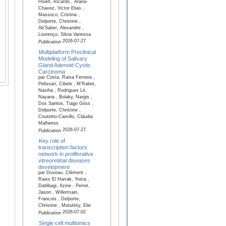
Hsieh, Ricardo , Arana-
Chavez, Victor Elias ,
Massoco, Cristina ,
Delporte, Christine ,
Ab’Saber, Alexandre ,
Lourenço, Silvia Vanessa
2026-07-27
Publication
Multiplatform Preclinical
Modeling of Salivary
Gland Adenoid Cystic
Carcinoma
par Costa, Raisa Ferreira ,
Pelissari, Cibele , M'Rabet,
Nasiha , Rodrigues Lé,
Nayana , Bolaky, Nargis ,
Dos Santos, Tiago Góss ,
Delporte, Christine ,
Coutinho-Camillo, Cláudia
Malheiros
2026-07-27
Publication
Key role of
transcription factors
network in proliferative
vitreoretinal diseases
development
par Duveau, Clément ,
Raiss El Harrak, Yosra ,
Datlibagi, Azine , Perret,
Jason , Willermain,
Francois , Delporte,
Christine , Motulsky, Elie
2026-07-02
Publication
Single cell multiomics