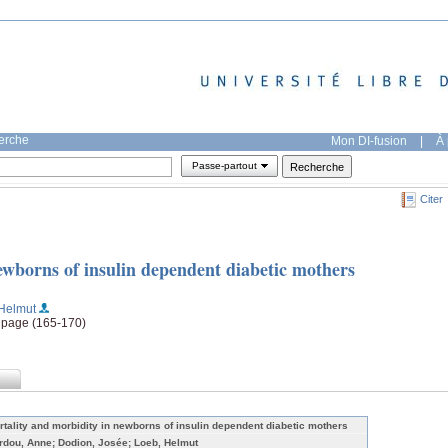
herche
Mon DI-fusion
|
À 
Passe-partout
Citer
ewborns of insulin dependent diabetic mothers
 Helmut
, page (165-170)
rtality and morbidity in newborns of insulin dependent diabetic mothers
rdou, Anne; Dodion, Josée; Loeb, Helmut