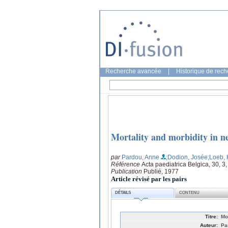
Recherche avancée
|
Historique de rec
Mortality and morbidity in n
par
Pardou, Anne
;Dodion, Josée
;Loeb,
Référence
Acta paediatrica Belgica, 30, 3
Publication
Publié, 1977
Article révisé par les pairs
DÉTAILS
CONTENU
Titre:
Mo
Auteur:
Pa