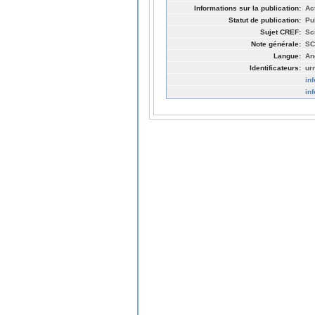
Informations sur la publication:
Ac
Statut de publication:
Pu
Sujet CREF:
Sc
Note générale:
SC
Langue:
An
Identificateurs:
ur
in
in