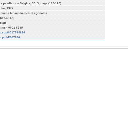
ta paediatrica Belgica, 30, 3, page (165-170)
blié, 1977
iences bio-médicales et agricoles
OPUS: ar.j
glais
n:issn:0001-6535
fo:scp/0017764866
fo:pmid/607766