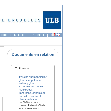
propos de DI-fusion
|
Contact
|
Documents en relation
DI-fusion
Porcine submandibular
glands as potential
salivary gland
experimental models:
histological,
immunohistochemical,
and ultrastructural
characterization
par Ab’Sáber Simões,
Helena , Pelissari, Cibele ,
Florezi, Giovanna P ,