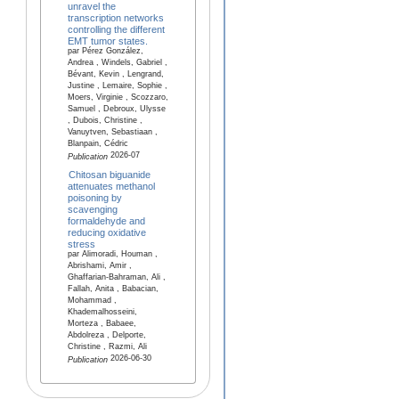
unravel the
transcription networks
controlling the different
EMT tumor states.
par Pérez González,
Andrea , Windels, Gabriel ,
Bévant, Kevin , Lengrand,
Justine , Lemaire, Sophie ,
Moers, Virginie , Scozzaro,
Samuel , Debroux, Ulysse
, Dubois, Christine ,
Vanuytven, Sebastiaan ,
Blanpain, Cédric
2026-07
Publication
Chitosan biguanide
attenuates methanol
poisoning by
scavenging
formaldehyde and
reducing oxidative
stress
par Alimoradi, Houman ,
Abrishami, Amir ,
Ghaffarian-Bahraman, Ali ,
Fallah, Anita , Babacian,
Mohammad ,
Khademalhosseini,
Morteza , Babaee,
Abdolreza , Delporte,
Christine , Razmi, Ali
2026-06-30
Publication