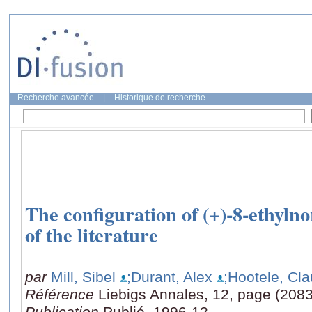
Recherche avancée
|
Historique de recherche
The configuration of (+)-8-ethylno
of the literature
par
Mill, Sibel
;Durant, Alex
;Hootele, Cl
Référence
Liebigs Annales, 12, page (208
Publication
Publié, 1996-12