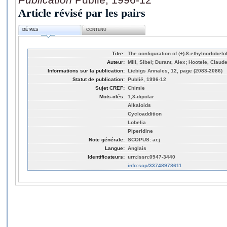
Article révisé par les pairs
DÉTAILS
CONTENU
Titre:
The configuration of (+)-8-ethylnorlobelol-
Auteur:
Mill, Sibel; Durant, Alex; Hootele, Claud
Informations sur la publication:
Liebigs Annales, 12, page (2083-2086)
Statut de publication:
Publié, 1996-12
Sujet CREF:
Chimie
Mots-clés:
1,3-dipolar
Alkaloids
Cycloaddition
Lobelia
Piperidine
Note générale:
SCOPUS: ar.j
Langue:
Anglais
Identificateurs:
urn:issn:0947-3440
info:scp/33748978611