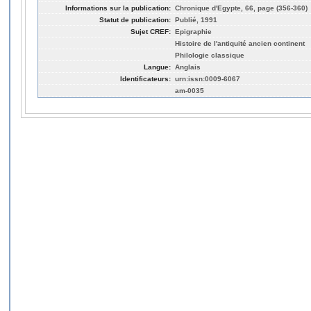
Informations sur la publication:
Chronique d'Egypte, 66, page (356-360)
Statut de publication:
Publié, 1991
Sujet CREF:
Epigraphie
Histoire de l'antiquité ancien continent
Philologie classique
Langue:
Anglais
Identificateurs:
urn:issn:0009-6067
am-0035