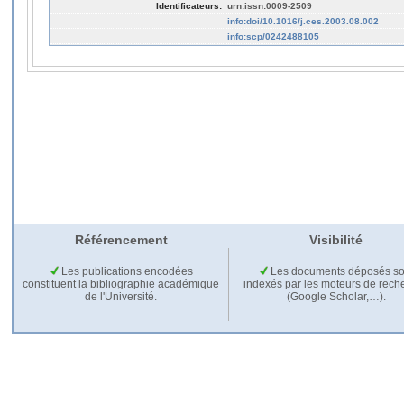
Identificateurs:
urn:issn:0009-2509
info:doi/10.1016/j.ces.2003.08.002
info:scp/0242488105
Référencement
Visibilité
Les publications encodées
Les documents déposés so
constituent la bibliographie académique
indexés par les moteurs de rech
de l'Université.
(Google Scholar,…).