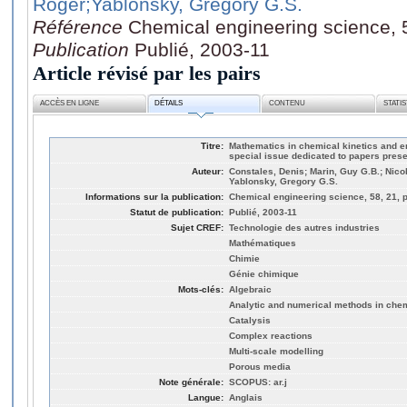
Roger
;Yablonsky, Gregory G.S.
Référence
Chemical engineering science, 
Publication
Publié, 2003-11
Article révisé par les pairs
ACCÈS EN LIGNE
DÉTAILS
CONTENU
STATI
Titre:
Mathematics in chemical kinetics and en
special issue dedicated to papers pres
Auteur:
Constales, Denis; Marin, Guy G.B.; Nicol
Yablonsky, Gregory G.S.
Informations sur la publication:
Chemical engineering science, 58, 21, 
Statut de publication:
Publié, 2003-11
Sujet CREF:
Technologie des autres industries
Mathématiques
Chimie
Génie chimique
Mots-clés:
Algebraic
Analytic and numerical methods in chem
Catalysis
Complex reactions
Multi-scale modelling
Porous media
Note générale:
SCOPUS: ar.j
Langue:
Anglais