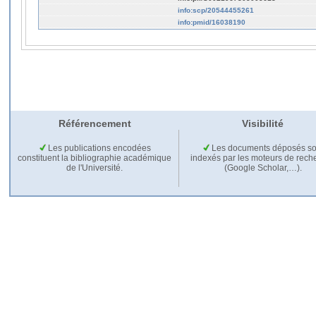
info:scp/20544455261
info:pmid/16038190
Référencement
Visibilité
Les publications encodées
Les documents déposés so
constituent la bibliographie académique
indexés par les moteurs de rech
de l'Université.
(Google Scholar,…).