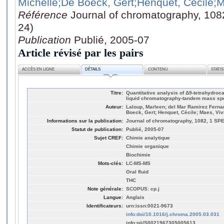
Michelle
;De Boeck, Gert
;Henquet, Cécile
;M
Référence
Journal of chromatography, 108
24)
Publication
Publié, 2005-07
Article révisé par les pairs
ACCÈS EN LIGNE
DÉTAILS
CONTENU
STATI
Titre:
Quantitative analysis of Δ9-tetrahydroca
liquid chromatography-tandem mass sp
Auteur:
Laloup, Marleen; del Mar Ramirez Ferna
Boeck, Gert; Henquet, Cécile; Maes, Vi
Informations sur la publication:
Journal of chromatography, 1082, 1 SPEC
Statut de publication:
Publié, 2005-07
Sujet CREF:
Chimie analytique
Chimie organique
Biochimie
Mots-clés:
LC-MS-MS
Oral fluid
THC
Note générale:
SCOPUS: cp.j
Langue:
Anglais
Identificateurs:
urn:issn:0021-9673
info:doi/10.1016/j.chroma.2005.03.031
info:pii/S0021967305005613