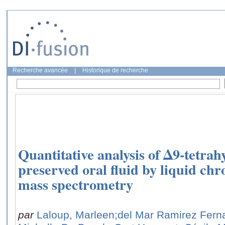
Recherche avancée
|
Historique de recherche
Quantitative analysis of Δ9-tetra
preserved oral fluid by liquid c
mass spectrometry
par
Laloup, Marleen
;del Mar Ramirez Fern