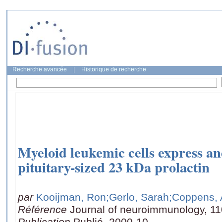
Recherche avancée
|
Historique de recherche
Myeloid leukemic cells express an
pituitary-sized 23 kDa prolactin
par
Kooijman, Ron
;Gerlo, Sarah
;Coppens, 
Référence
Journal of neuroimmunology, 11
Publication
Publié, 2000-10