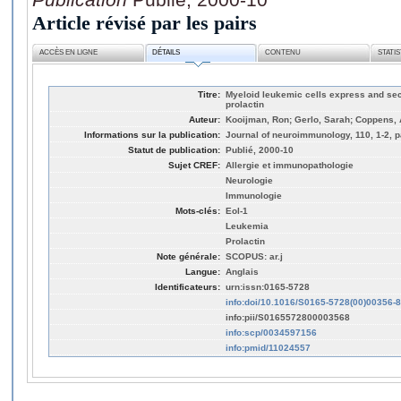
Article révisé par les pairs
ACCÈS EN LIGNE
DÉTAILS
CONTENU
STATI
Titre:
Myeloid leukemic cells express and secr
prolactin
Auteur:
Kooijman, Ron; Gerlo, Sarah; Coppens, A
Informations sur la publication:
Journal of neuroimmunology, 110, 1-2, p
Statut de publication:
Publié, 2000-10
Sujet CREF:
Allergie et immunopathologie
Neurologie
Immunologie
Mots-clés:
Eol-1
Leukemia
Prolactin
Note générale:
SCOPUS: ar.j
Langue:
Anglais
Identificateurs:
urn:issn:0165-5728
info:doi/10.1016/S0165-5728(00)00356-8
info:pii/S0165572800003568
info:scp/0034597156
info:pmid/11024557