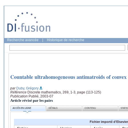
Recherche avancée
|
Historique de recherche
Countable ultrahomogeneous antimatroids of convex
par
Duby, Grégory
Référence
Discrete mathematics, 269, 1-3, page (113-125)
Publication
Publié, 2003-07
Article révisé par les pairs
ACCÈS EN LIGNE
DÉTAILS
CONTENU
STATI
Fichier importé d'Elsevier