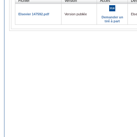
Fichier
Version
Accès
Des
Elsevier 147592.pdf
Version publiée
Els
Demander un
tiré à part