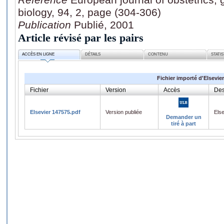
biology, 94, 2, page (304-306)
Publication
Publié, 2001
Article révisé par les pairs
ACCÈS EN LIGNE
DÉTAILS
CONTENU
STATI
Fichier importé d'Elsevier
Fichier
Version
Accès
Des
Elsevier 147575.pdf
Version publiée
Els
Demander un
tiré à part