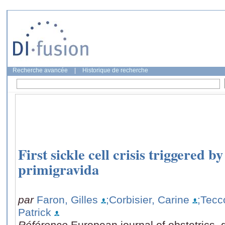
Recherche avancée
|
Historique de recherche
First sickle cell crisis triggered b
primigravida
par
Faron, Gilles
;Corbisier, Carine
;Tecc
Patrick
Référence
European journal of obstetrics,