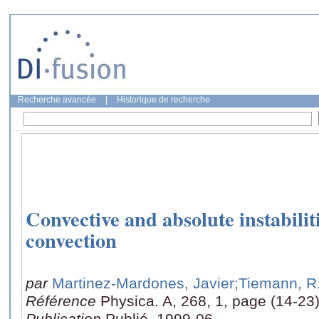
Recherche avancée
|
Historique de recherche
Convective and absolute instabiliti
convection
par
Martinez-Mardones, Javier
;Tiemann, R
Référence
Physica. A, 268, 1, page (14-23
Publication
Publié, 1999-06