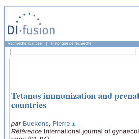
Recherche avancée
|
Historique de recherche
Tetanus immunization and prenata
countries
par
Buekens, Pierre
Référence
International journal of gynaeco
page (91-94)