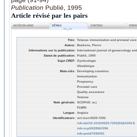
Publication
Publié, 1995
Article révisé par les pairs
ACCÈS EN LIGNE
DÉTAILS
CONTENU
STATI
Titre:
Tetanus immunization and prenatal care
Auteur:
Buekens, Pierre
Informations sur la publication:
International journal of gynaecology and
Statut de publication:
Publié, 1995
Sujet CREF:
Gynécologie
Obstétrique
Mots-clés:
Developing countries
Immunization
Pregnancy
Prenatal care
Quality assurance
Tetanus
Note générale:
SCOPUS: ar.j
FLWIN
Langue:
Anglais
Identificateurs:
urn:issn:0020-7292
info:doi/10.1016/0020-7292(94)02265-8
info:scp/0028963396
info:pmid/7698391