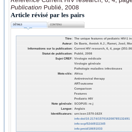
Publication
Publié, 2008
Article révisé par les pairs
DÉTAILS
CONTENU
Titre:
The unique features of pediatric HIV-1 i
Auteur:
De Baets, Anniek A.J.; Ramet, José; Msel
Informations sur la publication:
Current HIV research, 6, 4, page (351-36
Statut de publication:
Publié, 2008
Sujet CREF:
Virologie médicale
Virologie générale
Pathologie maladies infectieuses
Mots-clés:
Africa
Antiretroviral therapy
ART-outcome
Comparison
Features
Pediatric HIV
Note générale:
SCOPUS: re.j
Langue:
Anglais
Identificateurs:
urn:issn:1570-162X
info:doi/10.2174/157016208785132491
info:scp/52449111345
info:pmid/18691033