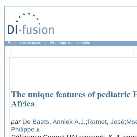
Recherche avancée
|
Historique de recherche
The unique features of pediatric
Africa
par
De Baets, Anniek A.J.
;Ramet, José
;Mse
Philippe
Référence
Current HIV research, 6, 4, pag