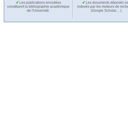
Les publications encodées
Les documents déposés so
constituent la bibliographie académique
indexés par les moteurs de rech
de l'Université.
(Google Scholar,…).