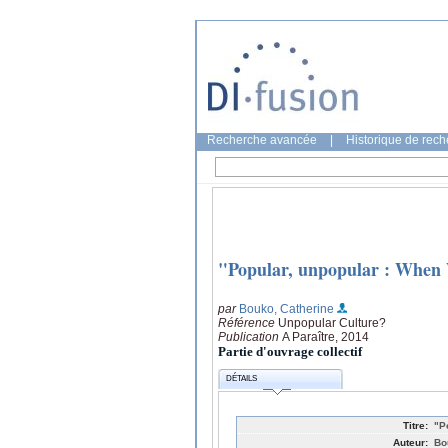
Recherche avancée
|
Historique de rec
"Popular, unpopular : Whe
par
Bouko, Catherine
Référence
Unpopular Culture?
Publication
A Paraître, 2014
Partie d'ouvrage collectif
DÉTAILS
Titre:
"P
Auteur:
Bo