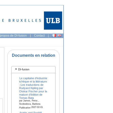
propos de DI-fusion
|
Contact
|
Documents en relation
DI-fusion
Le capitaine d’industrie
tchèque et la littérature
::Les traductions de
Rudyard Kipling par
Otokar Fischer pour la
maison d'édition de
Tomas Bata
par James, Petra ,
Svobodova, Barbora
2027-02-01
Publication
Arabic and Swahili