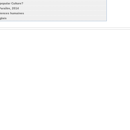
popular Culture?
Paraître, 2014
iences humaines
glais