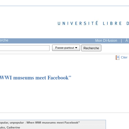
herche
Mon DI-fusion
|
À 
Passe-partout
Citer
n WWI museums meet Facebook"
opular, unpopular : When WWI museums meet Facebook"
uko, Catherine