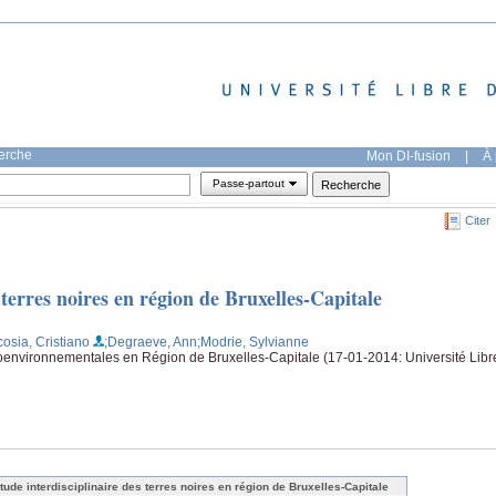
herche
Mon DI-fusion
|
À 
Passe-partout
Citer
 terres noires en région de Bruxelles-Capitale
cosia, Cristiano
;Degraeve, Ann
;Modrie, Sylvianne
oenvironnementales en Région de Bruxelles-Capitale (17-01-2014: Université Libr
étude interdisciplinaire des terres noires en région de Bruxelles-Capitale