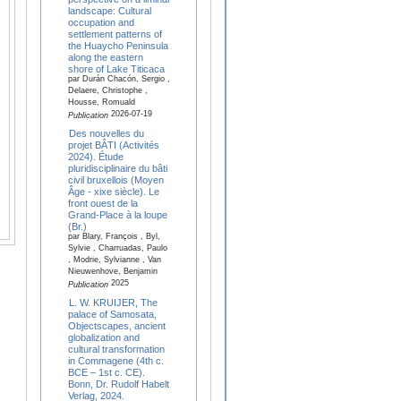
landscape: Cultural
occupation and
settlement patterns of
the Huaycho Peninsula
along the eastern
shore of Lake Titicaca
par Durán Chacón, Sergio ,
Delaere, Christophe ,
Housse, Romuald
2026-07-19
Publication
Des nouvelles du
projet BÂTI (Activités
2024). Étude
pluridisciplinaire du bâti
civil bruxellois (Moyen
Âge - xixe siècle). Le
front ouest de la
Grand-Place à la loupe
(Br.)
par Blary, François , Byl,
Sylvie , Charruadas, Paulo
, Modrie, Sylvianne , Van
Nieuwenhove, Benjamin
2025
Publication
L. W. KRUIJER, The
palace of Samosata,
Objectscapes, ancient
globalization and
cultural transformation
in Commagene (4th c.
BCE – 1st c. CE).
Bonn, Dr. Rudolf Habelt
Verlag, 2024.