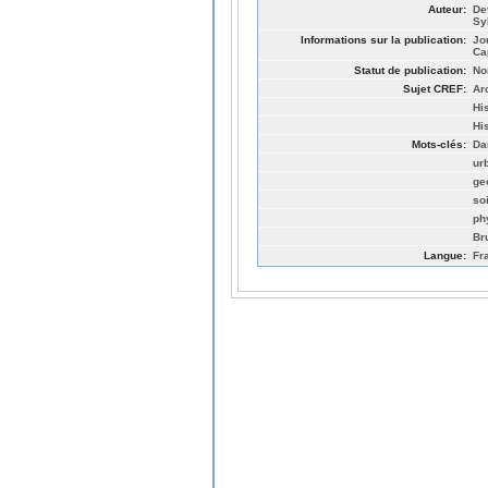
Auteur:
De
Sy
Informations sur la publication:
Jo
Ca
Statut de publication:
No
Sujet CREF:
Ar
Hi
Hi
Mots-clés:
Da
ur
ge
so
ph
Br
Langue:
Fr