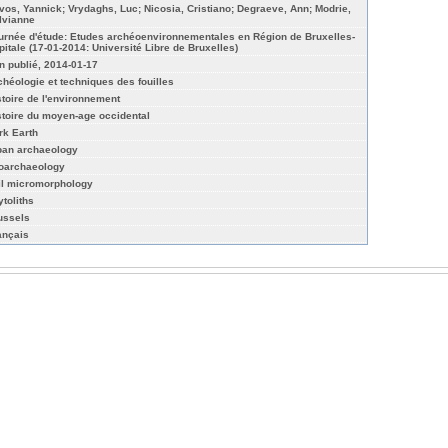
vos, Yannick; Vrydaghs, Luc; Nicosia, Cristiano; Degraeve, Ann; Modrie,
lvianne
urnée d'étude: Etudes archéoenvironnementales en Région de Bruxelles-
pitale (17-01-2014: Université Libre de Bruxelles)
n publié, 2014-01-17
chéologie et techniques des fouilles
stoire de l'environnement
stoire du moyen-age occidental
rk Earth
ban archaeology
oarchaeology
il micromorphology
ytoliths
ussels
ançais