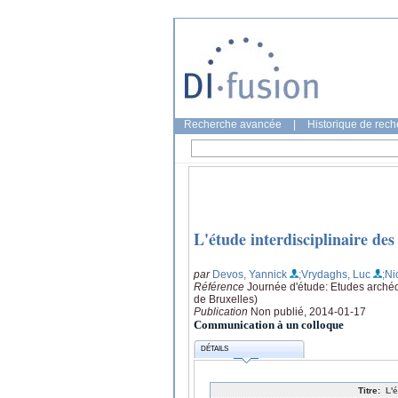
Recherche avancée
|
Historique de rec
L'étude interdisciplinaire des
par
Devos, Yannick
;Vrydaghs, Luc
;Ni
Référence
Journée d'étude: Etudes arché
de Bruxelles)
Publication
Non publié, 2014-01-17
Communication à un colloque
DÉTAILS
Titre:
L'