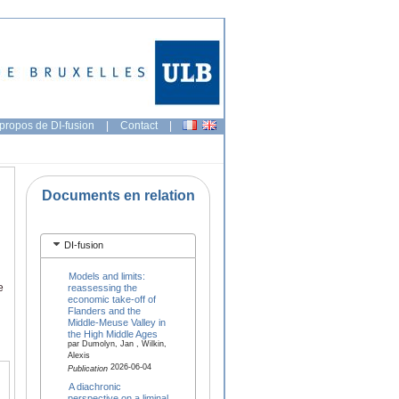
propos de DI-fusion
|
Contact
|
Documents en relation
DI-fusion
Models and limits:
e
reassessing the
economic take-off of
Flanders and the
Middle-Meuse Valley in
the High Middle Ages
par Dumolyn, Jan , Wilkin,
Alexis
2026-06-04
Publication
A diachronic
perspective on a liminal