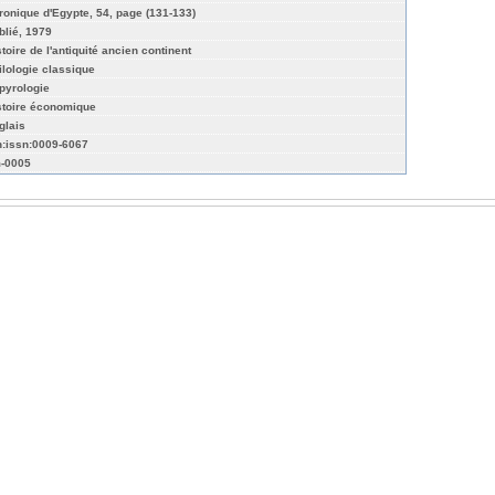
ronique d'Egypte, 54, page (131-133)
blié, 1979
stoire de l'antiquité ancien continent
ilologie classique
pyrologie
stoire économique
glais
n:issn:0009-6067
-0005