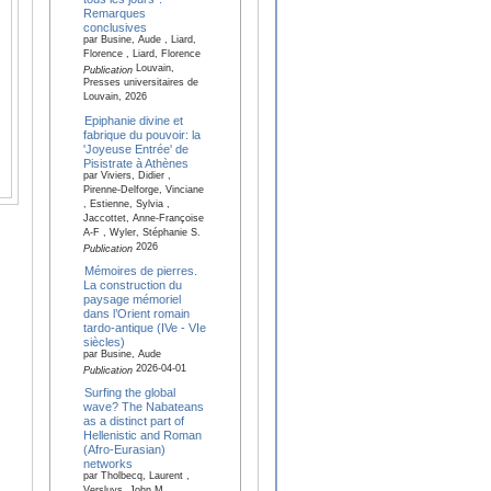
Remarques
conclusives
par Busine, Aude , Liard,
Florence , Liard, Florence
Louvain,
Publication
Presses universitaires de
Louvain, 2026
Epiphanie divine et
fabrique du pouvoir: la
'Joyeuse Entrée' de
Pisistrate à Athènes
par Viviers, Didier ,
Pirenne-Delforge, Vinciane
, Estienne, Sylvia ,
Jaccottet, Anne-Françoise
A-F , Wyler, Stéphanie S.
2026
Publication
Mémoires de pierres.
La construction du
paysage mémoriel
dans l’Orient romain
tardo-antique (IVe - VIe
siècles)
par Busine, Aude
2026-04-01
Publication
Surfing the global
wave? The Nabateans
as a distinct part of
Hellenistic and Roman
(Afro-Eurasian)
networks
par Tholbecq, Laurent ,