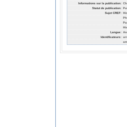
Informations sur la publication:
Ch
Statut de publication:
Pu
Sujet CREF:
Hi
Ph
Pa
Hi
Langue:
An
Identificateurs:
ur
am