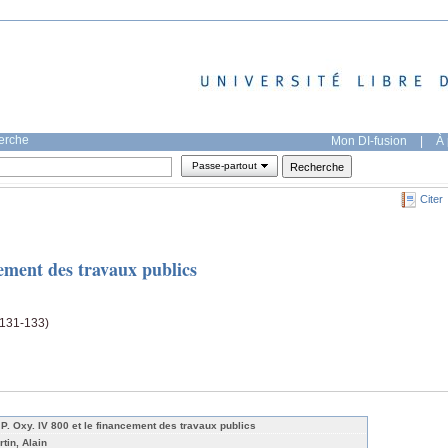
herche
Mon DI-fusion
|
À 
Passe-partout
Citer
cement des travaux publics
(131-133)
 P. Oxy. IV 800 et le financement des travaux publics
rtin, Alain