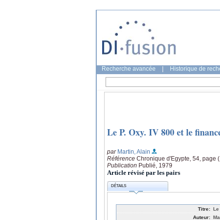
Recherche avancée
|
Historique de rec
Le P. Oxy. IV 800 et le finan
par
Martin, Alain
Référence
Chronique d'Egypte, 54, page 
Publication
Publié, 1979
Article révisé par les pairs
DÉTAILS
Titre:
Le
Auteur:
Ma