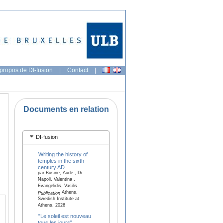
propos de DI-fusion
|
Contact
|
Documents en relation
DI-fusion
Writing the history of
temples in the sixth
century AD
par Busine, Aude , Di
Napoli, Valentina ,
Evangelidis, Vasilis
Athens,
Publication
Swedish Institute at
Athens, 2026
"Le soleil est nouveau
tous les jours".