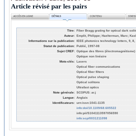
Article révisé par les pairs
ACCÈS EN LIGNE
DÉTAILS
CONTENU
STATI
Titre:
Fiber Bragg grating for optical dark soli
Auteur:
Emplit, Philippe; Haelterman, Marc; Ka
Informations sur la publication:
IEEE photonics technology letters, 9, 8,
Statut de publication:
Publié, 1997-08
Sujet CREF:
Optique des fibres (électromagnétisme)
Optique non linéaire
Mots-clés:
Lasers
Optical fiber communications
Optical fiber filters
Optical pulse shaping
Optical solitons
Ultrafast optics
Note générale:
SCOPUS: ar.j
Langue:
Anglais
Identificateurs:
urn:issn:1041-1135
info:doi/10.1109/68.605522
info:pii/S1041113597056590
info:scp/0031211098