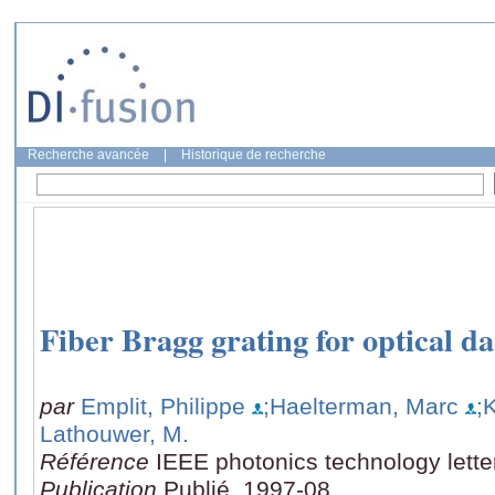
Recherche avancée
|
Historique de recherche
Fiber Bragg grating for optical da
par
Emplit, Philippe
;Haelterman, Marc
;
Lathouwer, M.
Référence
IEEE photonics technology lette
Publication
Publié, 1997-08