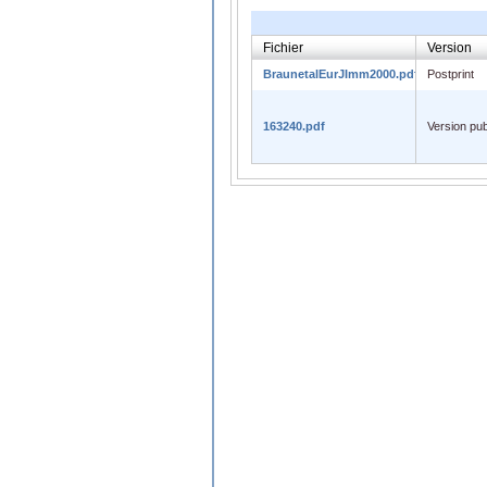
Fichier
Version
BraunetalEurJImm2000.pdf
Postprint
163240.pdf
Version pub