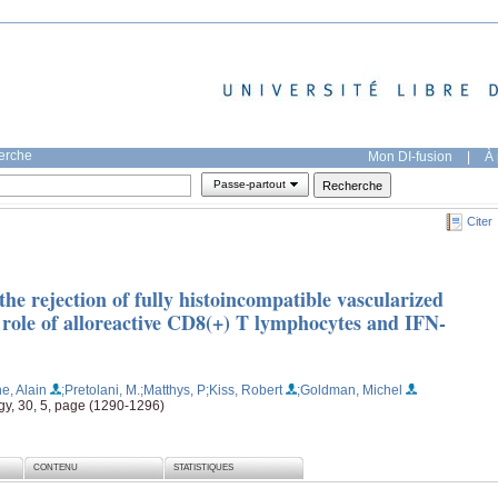
herche
Mon DI-fusion
|
À 
Passe-partout
Citer
the rejection of fully histoincompatible vascularized
y role of alloreactive CD8(+) T lymphocytes and IFN-
e, Alain
;Pretolani, M.
;Matthys, P
;Kiss, Robert
;Goldman, Michel
y, 30, 5, page (1290-1296)
CONTENU
STATISTIQUES