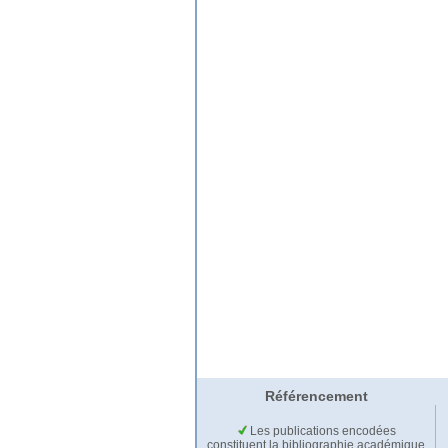
Référencement
Les publications encodées
constituent la bibliographie académique