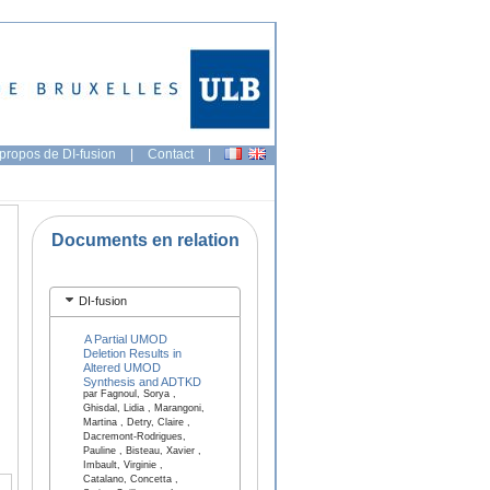
propos de DI-fusion
|
Contact
|
Documents en relation
DI-fusion
A Partial UMOD
Deletion Results in
Altered UMOD
Synthesis and ADTKD
par Fagnoul, Sorya ,
Ghisdal, Lidia , Marangoni,
Martina , Detry, Claire ,
Dacremont-Rodrigues,
Pauline , Bisteau, Xavier ,
Imbault, Virginie ,
Catalano, Concetta ,