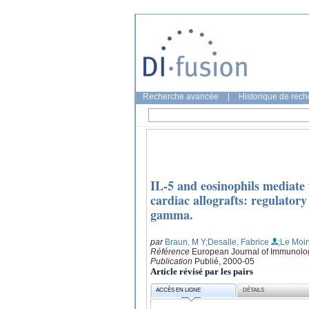
Recherche avancée
|
Historique de rec
IL-5 and eosinophils mediate 
cardiac allografts: regulator
gamma.
par
Braun, M Y
;Desalle, Fabrice
;Le Moin
Référence
European Journal of Immunolog
Publication
Publié, 2000-05
Article révisé par les pairs
ACCÈS EN LIGNE
DÉTAILS