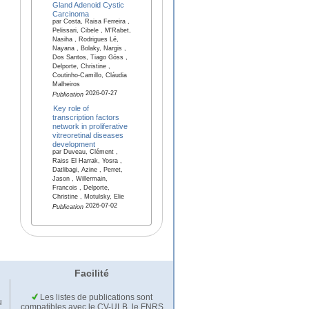
Gland Adenoid Cystic
Carcinoma
par Costa, Raisa Ferreira ,
Pelissari, Cibele , M'Rabet,
Nasiha , Rodrigues Lé,
Nayana , Bolaky, Nargis ,
Dos Santos, Tiago Góss ,
Delporte, Christine ,
Coutinho-Camillo, Cláudia
Malheiros
2026-07-27
Publication
Key role of
transcription factors
network in proliferative
vitreoretinal diseases
development
par Duveau, Clément ,
Raiss El Harrak, Yosra ,
Datlibagi, Azine , Perret,
Jason , Willermain,
Francois , Delporte,
Christine , Motulsky, Elie
2026-07-02
Publication
Facilité
Les listes de publications sont
u
compatibles avec le CV-ULB, le FNRS