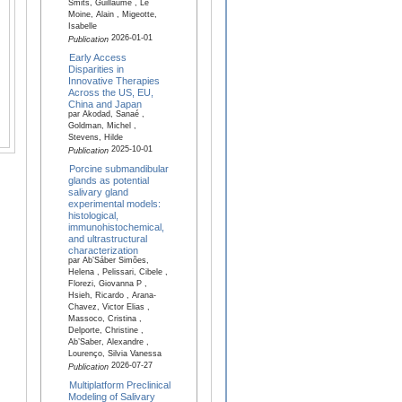
Smits, Guillaume , Le
Moine, Alain , Migeotte,
Isabelle
2026-01-01
Publication
Early Access
Disparities in
Innovative Therapies
Across the US, EU,
China and Japan
par Akodad, Sanaé ,
Goldman, Michel ,
Stevens, Hilde
2025-10-01
Publication
Porcine submandibular
glands as potential
salivary gland
experimental models:
histological,
immunohistochemical,
and ultrastructural
characterization
par Ab’Sáber Simões,
Helena , Pelissari, Cibele ,
Florezi, Giovanna P ,
Hsieh, Ricardo , Arana-
Chavez, Victor Elias ,
Massoco, Cristina ,
Delporte, Christine ,
Ab’Saber, Alexandre ,
Lourenço, Silvia Vanessa
2026-07-27
Publication
Multiplatform Preclinical
Modeling of Salivary