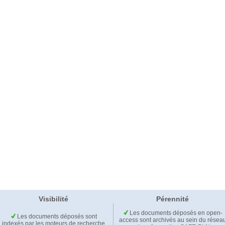
Visibilité
Pérennité
Les documents déposés en open-
Les documents déposés sont
access sont archivés au sein du résea
indexés par les moteurs de recherche