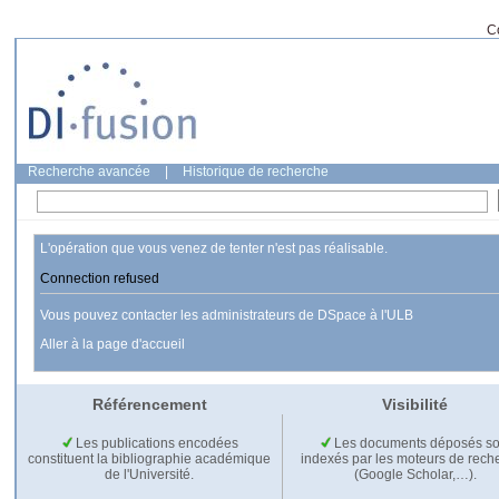
C
Recherche avancée
|
Historique de recherche
L'opération que vous venez de tenter n'est pas réalisable.
Connection refused
Vous pouvez contacter les administrateurs de DSpace à l'ULB
Aller à la page d'accueil
Référencement
Visibilité
Les publications encodées
Les documents déposés so
constituent la bibliographie académique
indexés par les moteurs de rech
de l'Université.
(Google Scholar,…).