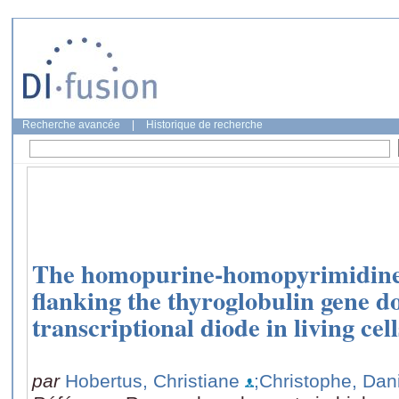
Recherche avancée
|
Historique de recherche
The homopurine-homopyrimidin
flanking the thyroglobulin gene do
transcriptional diode in living cell
par
Hobertus, Christiane
;Christophe, Dan