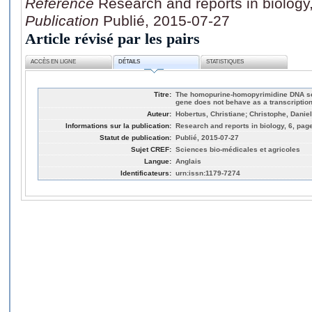
Référence
Research and reports in biology
Publication
Publié, 2015-07-27
Article révisé par les pairs
ACCÈS EN LIGNE
DÉTAILS
STATISTIQUES
Titre:
The homopurine-homopyrimidine DNA seq
gene does not behave as a transcriptiona
Auteur:
Hobertus, Christiane; Christophe, Daniel
Informations sur la publication:
Research and reports in biology, 6, page
Statut de publication:
Publié, 2015-07-27
Sujet CREF:
Sciences bio-médicales et agricoles
Langue:
Anglais
Identificateurs:
urn:issn:1179-7274