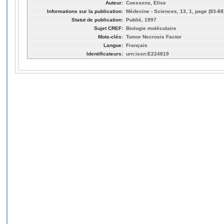
Auteur:
Coessens, Elise
Informations sur la publication:
Médecine - Sciences, 13, 1, page (83-88
Statut de publication:
Publié, 1997
Sujet CREF:
Biologie moléculaire
Mots-clés:
Tumor Necrosis Factor
Langue:
Français
Identificateurs:
urn:issn:E224819