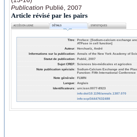
Publication
Publié, 2007
Article révisé par les pairs
ACCÈS EN LIGNE
DÉTAILS
STATISTIQUES
Titre:
Preface: [Sodium-calcium exchange an
ATPase in cell function]
Auteur:
Herchuelz, André
Informations sur la publication:
Annals of the New York Academy of Scie
Statut de publication:
Publié, 2007
Sujet CREF:
Sciences bio-médicales et agricoles
Note publication spéciale:
Sodium-Calcium Exchange and the Pla
Function: Fifth International Conference
Note générale:
FLWIN
Langue:
Anglais
Identificateurs:
urn:issn:0077-8923
info:doi/10.1196/annals.1387.070
info:scp/34447632488