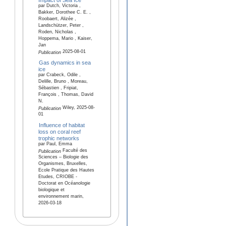
par Dutch, Victoria ,
Bakker, Dorothee C. E. ,
Roobaert, Alizée ,
Landschützer, Peter ,
Roden, Nicholas ,
Hoppema, Mario , Kaiser,
Jan
2025-08-01
Publication
Gas dynamics in sea
ice
par Crabeck, Odile ,
Delille, Bruno , Moreau,
Sébastien , Fripiat,
François , Thomas, David
N.
Wiley, 2025-08-
Publication
01
Influence of habitat
loss on coral reef
trophic networks
par Paul, Emma
Faculté des
Publication
Sciences – Biologie des
Organismes, Bruxelles,
Ecole Pratique des Hautes
Etudes, CRIOBE -
Doctorat en Océanologie
biologique et
environnement marin,
2026-03-18