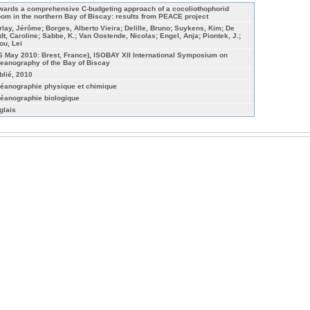
wards a comprehensive C-budgeting approach of a cocoliothophorid
oom in the northern Bay of Biscay: results from PEACE project
rlay, Jérôme; Borges, Alberto Vieira; Delille, Bruno; Suykens, Kim; De
dt, Caroline; Sabbe, K.; Van Oostende, Nicolas; Engel, Anja; Piontek, J.;
ou, Lei
-6 May 2010: Brest, France), ISOBAY XII International Symposium on
eanography of the Bay of Biscay
blié, 2010
éanographie physique et chimique
éanographie biologique
glais