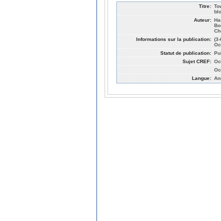
Titre:
To
bl
Auteur:
Ha
Bo
Ch
Informations sur la publication:
(3
Oc
Statut de publication:
Pu
Sujet CREF:
Oc
Oc
Langue:
An