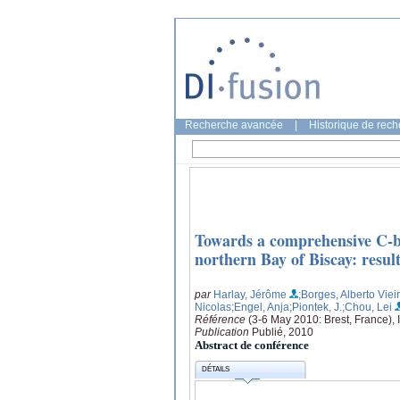
Recherche avancée
|
Historique de rec
Towards a comprehensive C-bu
northern Bay of Biscay: resu
par
Harlay, Jérôme
;Borges, Alberto Viei
Nicolas
;Engel, Anja
;Piontek, J.
;Chou, Lei
Référence
(3-6 May 2010: Brest, France),
Publication
Publié, 2010
Abstract de conférence
DÉTAILS