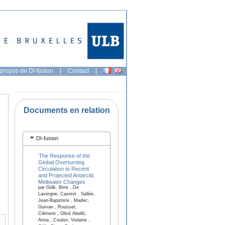
propos de DI-fusion
|
Contact
|
Documents en relation
DI-fusion
The Response of the
Global Overturning
Circulation to Recent
and Projected Antarctic
Meltwater Changes
par Gülk, Birte , De
Lavergne, Casimir , Sallée,
Jean-Bapstiste , Madec,
Gurvan , Rousset,
Clément , Olivé Abelló,
Anna , Coulon, Violaine ,