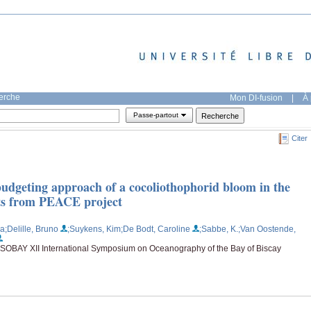
herche
Mon DI-fusion
|
À 
Passe-partout
Citer
dgeting approach of a cocoliothophorid bloom in the
lts from PEACE project
ra
;Delille, Bruno
;Suykens, Kim
;De Bodt, Caroline
;Sabbe, K.
;Van Oostende,
 ISOBAY XII International Symposium on Oceanography of the Bay of Biscay