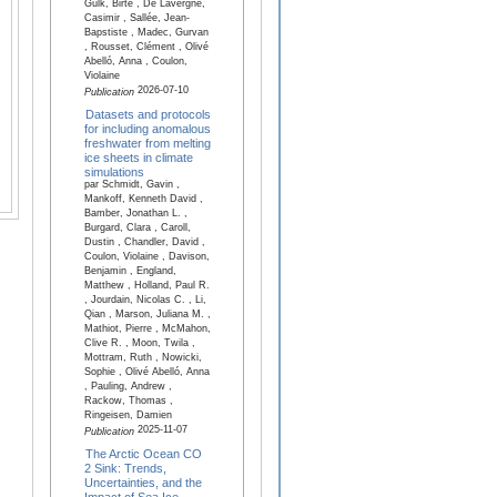
Gülk, Birte , De Lavergne,
Casimir , Sallée, Jean-
Bapstiste , Madec, Gurvan
, Rousset, Clément , Olivé
Abelló, Anna , Coulon,
Violaine
2026-07-10
Publication
Datasets and protocols
for including anomalous
freshwater from melting
ice sheets in climate
simulations
par Schmidt, Gavin ,
Mankoff, Kenneth David ,
Bamber, Jonathan L. ,
Burgard, Clara , Caroll,
Dustin , Chandler, David ,
Coulon, Violaine , Davison,
Benjamin , England,
Matthew , Holland, Paul R.
, Jourdain, Nicolas C. , Li,
Qian , Marson, Juliana M. ,
Mathiot, Pierre , McMahon,
Clive R. , Moon, Twila ,
Mottram, Ruth , Nowicki,
Sophie , Olivé Abelló, Anna
, Pauling, Andrew ,
Rackow, Thomas ,
Ringeisen, Damien
2025-11-07
Publication
The Arctic Ocean CO
2 Sink: Trends,
Uncertainties, and the
Impact of Sea Ice