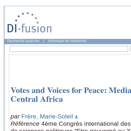
Recherche avancée
|
Historique de recherche
Votes and Voices for Peace: Media
Central Africa
par
Frère, Marie-Soleil
Référence
4ème Congrès international des
de sciences politiques "Etre gouverné au X