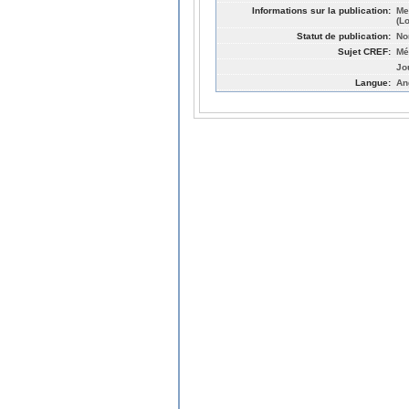
Informations sur la publication:
Me
(L
Statut de publication:
No
Sujet CREF:
Mé
Jo
Langue:
An