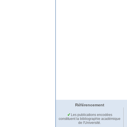
Référencement
Les publications encodées
constituent la bibliographie académique
de l'Université.