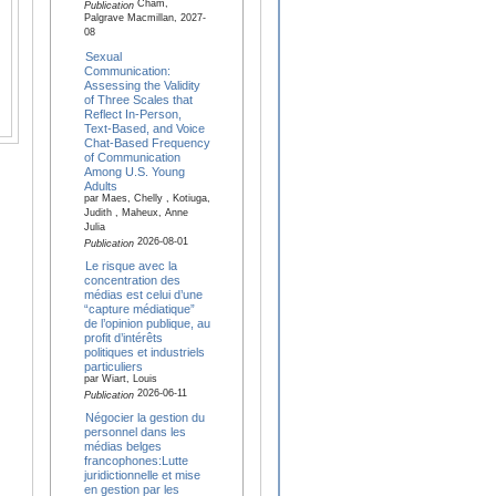
Cham,
Publication
Palgrave Macmillan, 2027-
08
Sexual
Communication:
Assessing the Validity
of Three Scales that
Reflect In-Person,
Text-Based, and Voice
Chat-Based Frequency
of Communication
Among U.S. Young
Adults
par Maes, Chelly , Kotiuga,
Judith , Maheux, Anne
Julia
2026-08-01
Publication
Le risque avec la
concentration des
médias est celui d’une
“capture médiatique”
de l’opinion publique, au
profit d’intérêts
politiques et industriels
particuliers
par Wiart, Louis
2026-06-11
Publication
Négocier la gestion du
personnel dans les
médias belges
francophones:Lutte
juridictionnelle et mise
en gestion par les