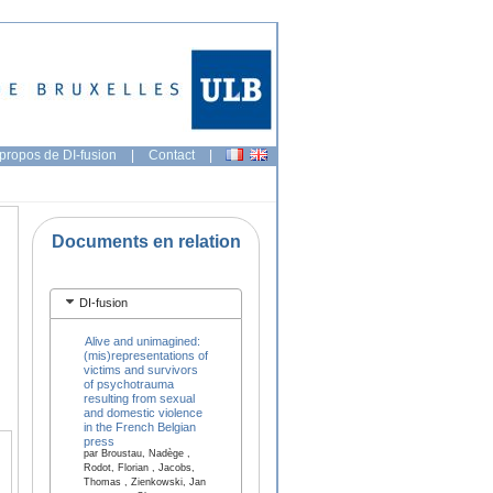
propos de DI-fusion
|
Contact
|
Documents en relation
DI-fusion
Alive and unimagined:
(mis)representations of
victims and survivors
of psychotrauma
resulting from sexual
and domestic violence
in the French Belgian
press
par Broustau, Nadège ,
Rodot, Florian , Jacobs,
Thomas , Zienkowski, Jan