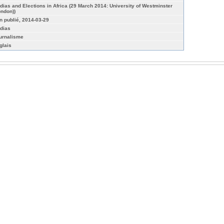
dias and Elections in Africa (29 March 2014: University of Westminster
ondon))
n publié, 2014-03-29
dias
urnalisme
glais