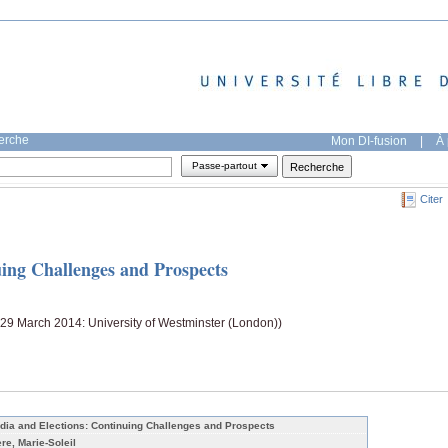
herche
Mon DI-fusion
|
À 
Passe-partout
Citer
ing Challenges and Prospects
 (29 March 2014: University of Westminster (London))
dia and Elections: Continuing Challenges and Prospects
ère, Marie-Soleil