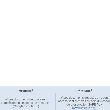
Visibilité
Pérennité
Les documents déposés en open-
Les documents déposés sont
access sont archivés au sein du résea
indexés par les moteurs de recherche
de préservation SAFE-PLN
(Google Scholar,…).
(www.safepln.org)
.