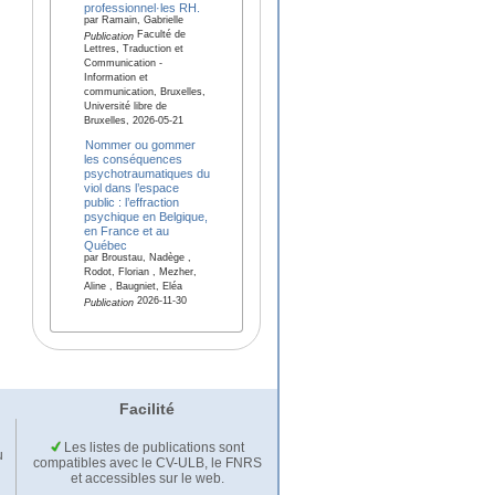
professionnel·les RH.
par Ramain, Gabrielle
Faculté de
Publication
Lettres, Traduction et
Communication -
Information et
communication, Bruxelles,
Université libre de
Bruxelles, 2026-05-21
Nommer ou gommer
les conséquences
psychotraumatiques du
viol dans l’espace
public : l’effraction
psychique en Belgique,
en France et au
Québec
par Broustau, Nadège ,
Rodot, Florian , Mezher,
Aline , Baugniet, Eléa
2026-11-30
Publication
Facilité
Les listes de publications sont
u
compatibles avec le CV-ULB, le FNRS
et accessibles sur le web.