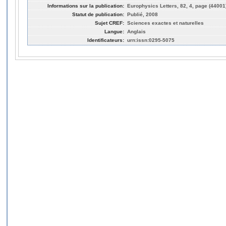
Informations sur la publication:
Europhysics Letters, 82, 4, page (44001
Statut de publication:
Publié, 2008
Sujet CREF:
Sciences exactes et naturelles
Langue:
Anglais
Identificateurs:
urn:issn:0295-5075