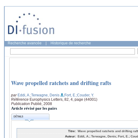
Recherche avancée
|
Historique de recherche
Wave propelled ratchets and drifting rafts
par
Eddi, A.
;Terwagne, Denis
;Fort, E.
;Couder, Y.
Référence
Europhysics Letters, 82, 4, page (44001)
Publication
Publié, 2008
Article révisé par les pairs
DÉTAILS
Titre:
Wave propelled ratchets and drifting raf
Auteur:
Eddi, A.; Terwagne, Denis; Fort, E.; Coud