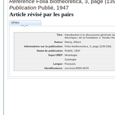
Référence
Folia biotheoretica, 3, page (13
Publication
Publié, 1947
Article révisé par les pairs
DÉTAILS
Titre:
Introduction à la discussion générale
théorique» de la Fondation J. Vander H
Auteur:
Dalcq, Albert
Informations sur la publication:
Folia biotheoretica, 3, page (139-154)
Statut de publication:
Publié, 1947
Sujet CREF:
Histologie
Cytologie
Langue:
Français
Identificateurs:
urn:issn:0920-2676