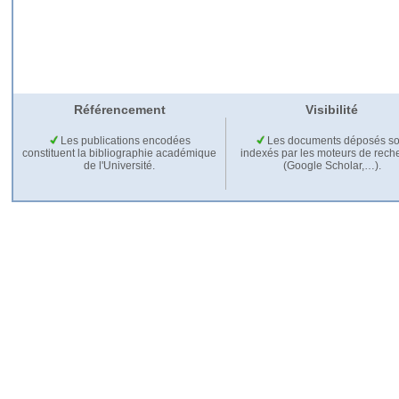
Référencement
Visibilité
Les publications encodées
Les documents déposés so
constituent la bibliographie académique
indexés par les moteurs de rech
de l'Université.
(Google Scholar,…).