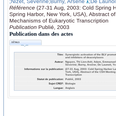
;Nizet, Séverine
;Burny, Arsène
;De Launoi
Référence
(27-31 Aug, 2003: Cold Spring H
Spring Harbor, New York, USA), Abstract o
Mechanisms of Eukaryotic Transcription
Publication
Publié, 2003
Publication dans des actes
DÉTAILS
Titre:
Synergistic activation of the BLV promot
and inhibitors of deacetylases
Auteur:
Nguyen, Thi Lien-Anh; Adam, Emmanuell
Séverine; Burny, Arsène; De Launoit, Yv
Informations sur la publication:
(27-31 Aug, 2003: Cold Spring Harbor La
York, USA), Abstract of the CSH Meetin
Transcription
Statut de publication:
Publié, 2003
Sujet CREF:
Biologie
Langue:
Anglais