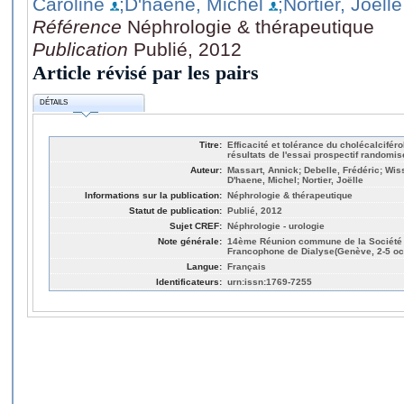
Caroline
;D'haene, Michel
;Nortier, Joëlle
Référence
Néphrologie & thérapeutique
Publication
Publié, 2012
Article révisé par les pairs
DÉTAILS
Titre:
Efficacité et tolérance du cholécalcifér
résultats de l'essai prospectif randomis
Auteur:
Massart, Annick; Debelle, Frédéric; Wiss
D'haene, Michel; Nortier, Joëlle
Informations sur la publication:
Néphrologie & thérapeutique
Statut de publication:
Publié, 2012
Sujet CREF:
Néphrologie - urologie
Note générale:
14ème Réunion commune de la Société d
Francophone de Dialyse(Genève, 2-5 oc
Langue:
Français
Identificateurs:
urn:issn:1769-7255