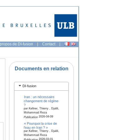
propos de DI-fusion
|
Contact
|
Documents en relation
DI-fusion
Iran : un nécessaire
changement de régime
?
par Kellner, Thierry , Djalili,
Mohammad Reza
2026-04-09
Publication
« Pourquoi la crise de
l’eau en Iran ? »
par Kellner, Thierry , Djalili,
Mohammad Reza
2026-03-01
Publication