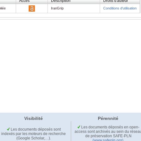
Accès
Description
Droits d'auteur
liée
IranGrip
Conditions d'utilisation
Visibilité
Pérennité
Les documents déposés en open-
Les documents déposés sont
access sont archivés au sein du résea
indexés par les moteurs de recherche
de préservation SAFE-PLN
(Google Scholar,…).
(www.safepln.org)
.