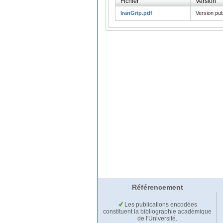
Fichier
Version
IranGrip.pdf
Version pub
Référencement
Les publications encodées
constituent la bibliographie académique
de l'Université.