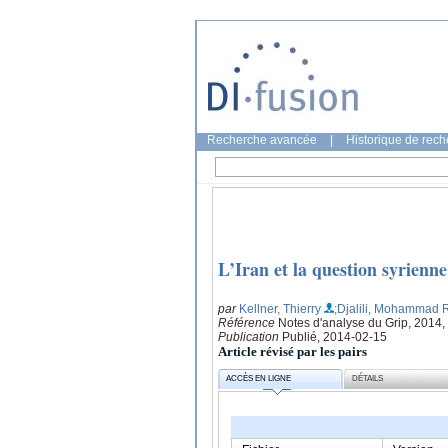
Recherche avancée
|
Historique de rec
L’Iran et la question syrienn
par
Kellner, Thierry
;Djalili, Mohammad 
Référence
Notes d'analyse du Grip, 2014,
Publication
Publié, 2014-02-15
Article révisé par les pairs
ACCÈS EN LIGNE
DÉTAILS