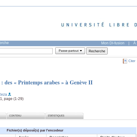
herche
Mon DI-fusion
|
À 
Passe-partout
Citer
e : des « Printemps arabes » à Genève II
Reza
 1, page (1-29)
CONTENU
STATISTIQUES
Fichier(s) déposé(s) par l'encodeur