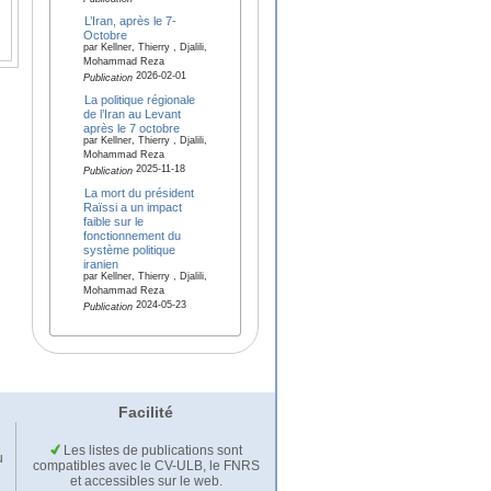
L’Iran, après le 7-
Octobre
par Kellner, Thierry , Djalili,
Mohammad Reza
2026-02-01
Publication
La politique régionale
de l’Iran au Levant
après le 7 octobre
par Kellner, Thierry , Djalili,
Mohammad Reza
2025-11-18
Publication
La mort du président
Raïssi a un impact
faible sur le
fonctionnement du
système politique
iranien
par Kellner, Thierry , Djalili,
Mohammad Reza
2024-05-23
Publication
Facilité
Les listes de publications sont
u
compatibles avec le CV-ULB, le FNRS
et accessibles sur le web.