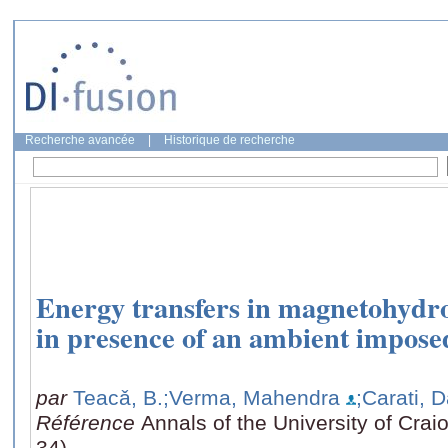
Recherche avancée
|
Historique de recherche
Energy transfers in magnetohydr
in presence of an ambient impose
par
Teacǎ, B.
;Verma, Mahendra
;Carati, 
Référence
Annals of the University of Crai
34)