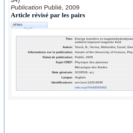
Publication
Publié, 2009
Article révisé par les pairs
DÉTAILS
Titre:
Energy transfers in magnetohydrodynam
ambient imposed magnetic field
Auteur:
Teacǎ, B.; Verma, Mahendra; Carati, Dan
Informations sur la publication:
Annals of the University of Craiova, Phy
Statut de publication:
Publié, 2009
Sujet CREF:
Physique des plasmas
Mécanique des fluides
Note générale:
SCOPUS: ar.j
Langue:
Anglais
Identificateurs:
urn:issn:1223-6039
info:scp/70449559403