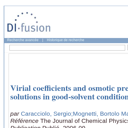
Recherche avancée
|
Historique de recherche
Virial coefficients and osmotic pr
solutions in good-solvent condition
par
Caracciolo, Sergio
;Mognetti, Bortolo M
Référence
The Journal of Chemical Physic
Publication
Publié, 2006-09