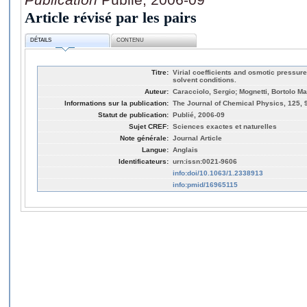
Article révisé par les pairs
DÉTAILS
CONTENU
Titre:
Virial coefficients and osmotic pressure
solvent conditions.
Auteur:
Caracciolo, Sergio; Mognetti, Bortolo Ma
Informations sur la publication:
The Journal of Chemical Physics, 125, 
Statut de publication:
Publié, 2006-09
Sujet CREF:
Sciences exactes et naturelles
Note générale:
Journal Article
Langue:
Anglais
Identificateurs:
urn:issn:0021-9606
info:doi/10.1063/1.2338913
info:pmid/16965115