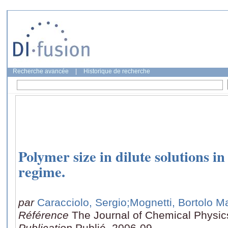
Recherche avancée
|
Historique de recherche
Polymer size in dilute solutions in
regime.
par
Caracciolo, Sergio
;Mognetti, Bortolo M
Référence
The Journal of Chemical Physic
Publication
Publié, 2006-09