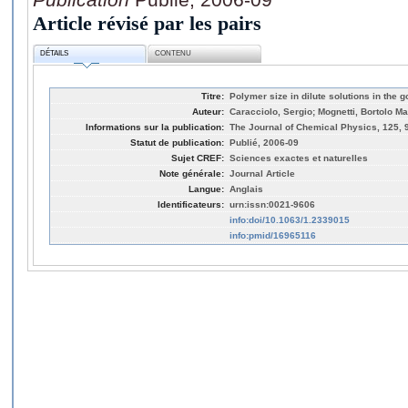
Article révisé par les pairs
DÉTAILS
CONTENU
Titre:
Polymer size in dilute solutions in the 
Auteur:
Caracciolo, Sergio; Mognetti, Bortolo Ma
Informations sur la publication:
The Journal of Chemical Physics, 125, 
Statut de publication:
Publié, 2006-09
Sujet CREF:
Sciences exactes et naturelles
Note générale:
Journal Article
Langue:
Anglais
Identificateurs:
urn:issn:0021-9606
info:doi/10.1063/1.2339015
info:pmid/16965116