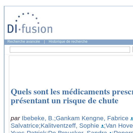
Recherche avancée
|
Historique de recherche
Quels sont les médicaments prescr
présentant un risque de chute
par
Ibebeke, B.
;Gankam Kengne, Fabrice
Salvatrice
;Kalitventzeff, Sophie
;Van Hove,
Yves-Patrick
;De Breucker, Sandra
;Pepers