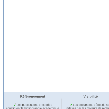
Référencement
Visibilité
Les publications encodées
Les documents déposés so
constituent la bibliographie académique
indexés par les moteurs de rech